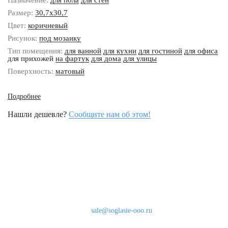
Назначение:
для пола
для стен
Размер:
30,7x30,7
Цвет:
коричневый
Рисунок:
под мозаику
Тип помещения:
для ванной
для кухни
для гостиной
для офиса
для прихожей
на фартук
для дома
для улицы
Поверхность:
матовый
Подробнее
Нашли дешевле?
Сообщите нам об этом!
Наши контакты
8 (800) 333-46-24
Бесплатно по России
sale@soglasie-ooo.ru
г. Москва, Нахимовский пр-т д. 32