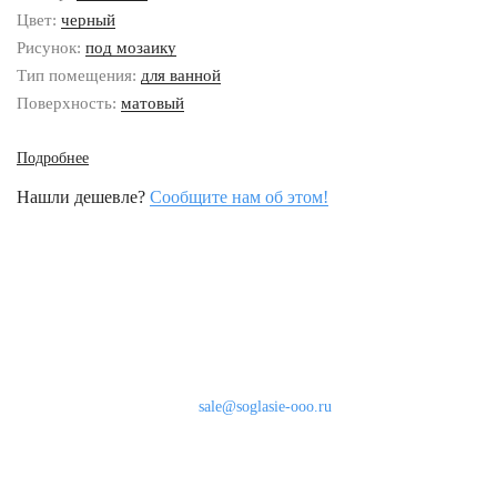
Цвет:
черный
Рисунок:
под мозаику
Тип помещения:
для ванной
Поверхность:
матовый
Подробнее
Нашли дешевле?
Сообщите нам об этом!
Наши контакты
8 (800) 333-46-24
Бесплатно по России
sale@soglasie-ooo.ru
г. Москва, Нахимовский пр-т д. 32
Оплата