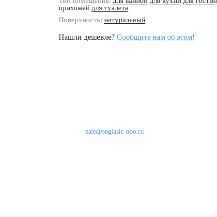
Тип помещения:
для ванной
для кухни
для гости
прихожей
для туалета
Поверхность:
натуральный
Нашли дешевле?
Сообщите нам об этом!
Наши контакты
8 (800) 333-46-24
Бесплатно по России
sale@soglasie-ooo.ru
г. Москва, Нахимовский пр-т д. 32