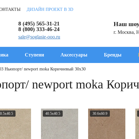
ОНТАКТЫ
ДИЗАЙН ПРОЕКТ В 3D
8 (495) 565-31-21
Наш шоу
8 (800) 333-46-24
г. Москва, 
sale@soglasie-ooo.ru
ика
Ступени
Аксессуары
Бренды
p03 Ньюпорт/ newport moka Коричневый 30x30
юпорт/ newport moka Кори
0.5x40.5
40.5x40.5
30.6x60.9