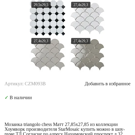
29,5x29,5
27,4x29,3
27,4x29,3
27,4x29,3
Артикул: CZM093B
Добавить в избранное
✓
В наличии
Мозаика triangolo chess Матт 27,85x27,85 из коллекции
Хоумворк производителя StarMosaic купить можно в шоу-
руме ТД Согласие по адресу Нахимовский проспект д.32