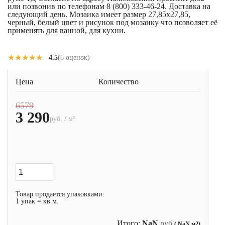
или позвонив по телефонам 8 (800) 333-46-24. Доставка на
следующий день. Мозаика имеет размер 27,85x27,85,
черный, белый цвет и рисунок под мозаику что позволяет её
применять для ванной, для кухни.
★★★★★
★★★★★
4.5
(6 оценок)
Цена
Количество
6579
3 290
руб. / м²
Товар продается упаковками:
1 упак = кв.м.
Итого:
NaN
руб.
( NaN м2)