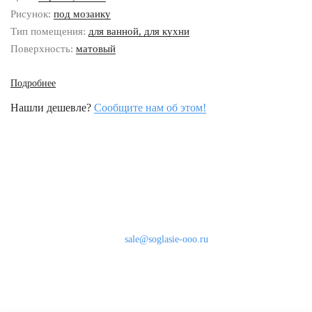
Рисунок:
под мозаику
Тип помещения:
для ванной, для кухни
Поверхность:
матовый
Подробнее
Нашли дешевле?
Сообщите нам об этом!
Наши контакты
8 (800) 333-46-24
Бесплатно по России
sale@soglasie-ooo.ru
г. Москва, Нахимовский пр-т д. 32
Оплата
Доставка