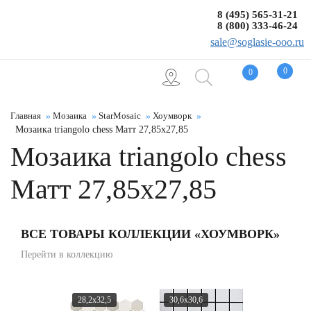
8 (495) 565-31-21
8 (800) 333-46-24
sale@soglasie-ooo.ru
0
0
Главная
Мозаика
StarMosaic
Хоумворк
Мозаика triangolo chess Матт 27,85x27,85
Мозаика triangolo chess
Матт 27,85x27,85
ВСЕ ТОВАРЫ КОЛЛЕКЦИИ «ХОУМВОРК»
Перейти в коллекцию
28,2x32,5
30,6x30,6