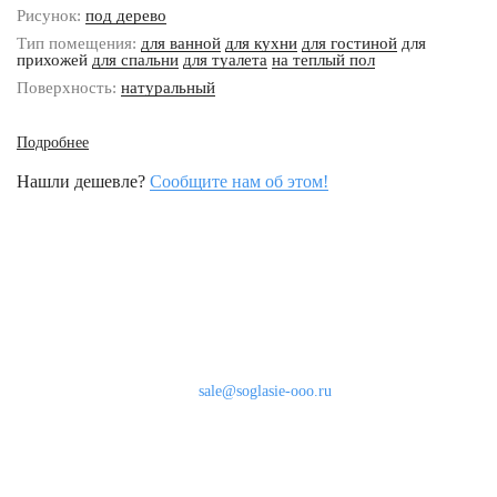
Рисунок:
под дерево
Тип помещения:
для ванной
для кухни
для гостиной
для
прихожей
для спальни
для туалета
на теплый пол
Поверхность:
натуральный
Подробнее
Нашли дешевле?
Сообщите нам об этом!
Наши контакты
8 (800) 333-46-24
Бесплатно по России
sale@soglasie-ooo.ru
г. Москва, Нахимовский пр-т д. 32
Оплата