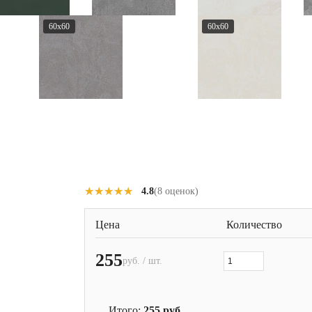
60x60
60x60
★★★★★
★★★★★
4.8
(8 оценок)
Цена
Количество
255
руб. / шт.
Итого:
255
руб.