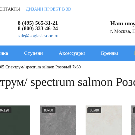
ОНТАКТЫ
ДИЗАЙН ПРОЕКТ В 3D
8 (495) 565-31-21
Наш шоу
8 (800) 333-46-24
г. Москва, 
sale@soglasie-ooo.ru
ика
Ступени
Аксессуары
Бренды
r05 Спектрум/ spectrum salmon Розовый 7x60
ктрум/ spectrum salmon Ро
0x120
80x80
80x80