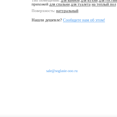
Тип помещения:
для ванной
для кухни
для гости
прихожей
для спальни
для туалета
на теплый пол
Поверхность:
натуральный
Нашли дешевле?
Сообщите нам об этом!
Наши контакты
8 (800) 333-46-24
Бесплатно по России
sale@soglasie-ooo.ru
г. Москва, Нахимовский пр-т д. 32