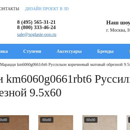
ОНТАКТЫ
ДИЗАЙН ПРОЕКТ В 3D
8 (495) 565-31-21
Наш шоу
8 (800) 333-46-24
г. Москва, 
sale@soglasie-ooo.ru
ика
Ступени
Аксессуары
Бренды
 Марацци km6060g0661rbt6 Руссильон коричневый матовый обрезной 9.5
 km6060g0661rbt6 Руссил
езной 9.5x60
0x60
60x60
60x60