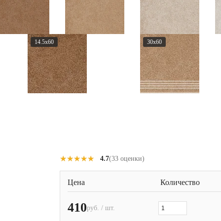
14.5x60
30x60
★★★★★
★★★★★
4.7
(33 оценки)
Цена
Количество
410
руб. / шт.