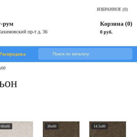
ИЗБРАННОЕ (0)
-рум
Корзина (0)
Нахимовский пр-т д. 36
0 руб.
Распродажа
x60
ьон
60x60
30x60
14.5x60