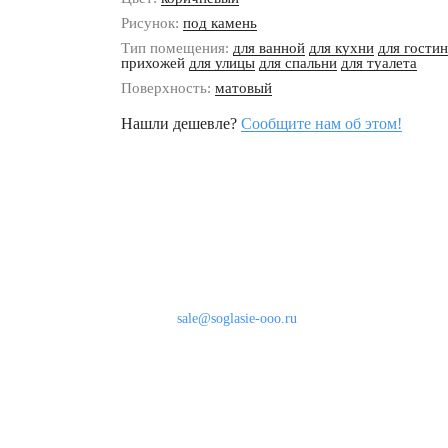
Рисунок:
под камень
Тип помещения:
для ванной
для кухни
для гости
прихожей
для улицы
для спальни
для туалета
Поверхность:
матовый
Нашли дешевле?
Сообщите нам об этом!
Наши контакты
8 (800) 333-46-24
Бесплатно по России
sale@soglasie-ooo.ru
г. Москва, Нахимовский пр-т д. 32