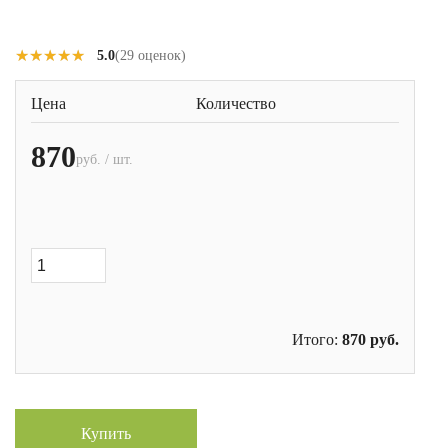
★★★★★
★★★★★
5.0
(29 оценок)
Цена
Количество
870
руб. / шт.
Итого:
870
руб.
Купить