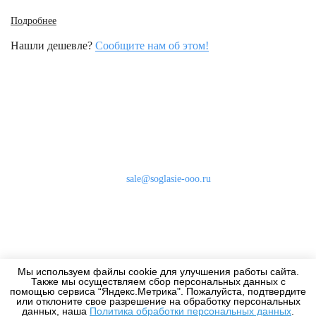
Подробнее
Нашли дешевле?
Сообщите нам об этом!
Наши контакты
8 (800) 333-46-24
Бесплатно по России
sale@soglasie-ooo.ru
г. Москва, Нахимовский пр-т д. 32
Оплата
Доставка
Мы используем файлы cookie для улучшения работы сайта.
Дизайнерам
Также мы осуществляем сбор персональных данных с
помощью сервиса “Яндекс.Метрика". Пожалуйста, подтвердите
или отклоните свое разрешение на обработку персональных
данных, наша
Политика обработки персональных данных
.