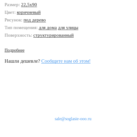
Размер:
22,5x90
Цвет:
коричневый
Рисунок:
под дерево
Тип помещения:
для дома
для улицы
Поверхность:
cтруктурированный
Подробнее
Нашли дешевле?
Сообщите нам об этом!
Наши контакты
8 (800) 333-46-24
Бесплатно по России
sale@soglasie-ooo.ru
г. Москва, Нахимовский пр-т д. 32