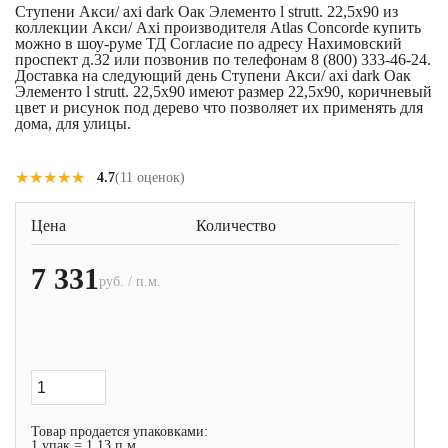
Ступени Акси/ axi dark Оак Элементо l strutt. 22,5x90 из
коллекции Акси/ Axi производителя Atlas Concorde купить
можно в шоу-руме ТД Согласие по адресу Нахимовский
проспект д.32 или позвонив по телефонам 8 (800) 333-46-24.
Доставка на следующий день Ступени Акси/ axi dark Оак
Элементо l strutt. 22,5x90 имеют размер 22,5x90, коричневый
цвет и рисунок под дерево что позволяет их применять для
дома, для улицы.
★★★★★
★★★★★
4.7
(11 оценок)
Цена
Количество
7 331
руб. / п.м.
Товар продается упаковками:
1 упак = 1.13 п.м.