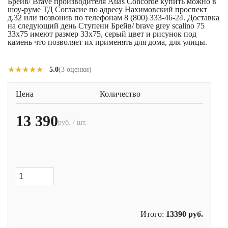
Брейв/ Brave производителя Atlas Concorde купить можно в
шоу-руме ТД Согласие по адресу Нахимовский проспект
д.32 или позвонив по телефонам 8 (800) 333-46-24. Доставка
на следующий день Ступени Брейв/ brave grey scalino 75
33x75 имеют размер 33x75, серый цвет и рисунок под
камень что позволяет их применять для дома, для улицы.
★★★★★
★★★★★
5.0
(3 оценки)
Цена
Количество
13 390
руб. / шт.
Итого:
13390
руб.