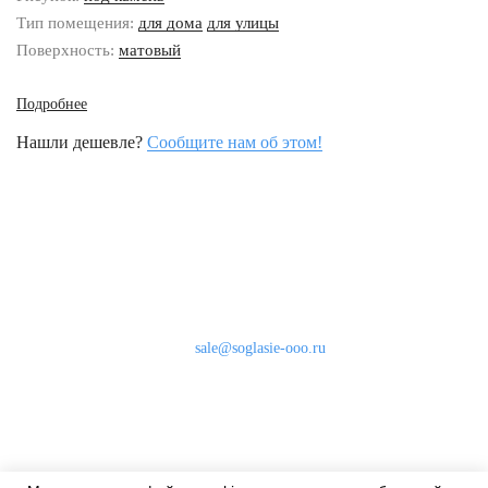
Тип помещения:
для дома
для улицы
Поверхность:
матовый
Подробнее
Нашли дешевле?
Сообщите нам об этом!
Наши контакты
8 (800) 333-46-24
Бесплатно по России
sale@soglasie-ooo.ru
г. Москва, Нахимовский пр-т д. 32
Оплата
Доставка