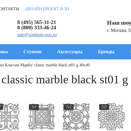
ОНТАКТЫ
ДИЗАЙН ПРОЕКТ В 3D
8 (495) 565-31-21
Наш шоу
8 (800) 333-46-24
г. Москва, 
sale@soglasie-ooo.ru
ика
Ступени
Аксессуары
Бренды
и Классик Марбл/ classic marble black st01 g 40x40
lassic marble black st01 g
7
7x7
7x7
7x7