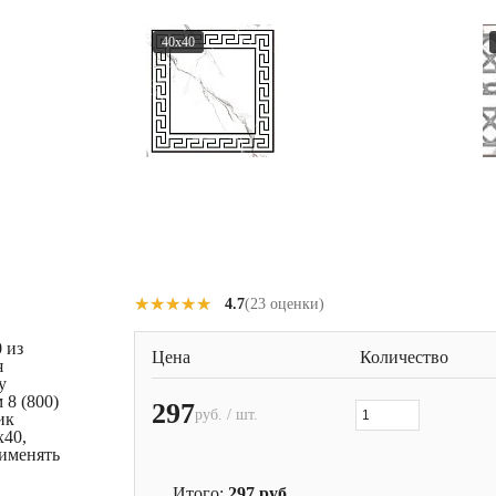
40x40
★★★★★
★★★★★
4.7
(23 оценки)
0 из
Цена
Количество
я
у
 8 (800)
297
руб. / шт.
ик
x40,
рименять
Итого:
297
руб.