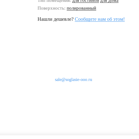
Тип помещения:
для гостиной
для дома
Поверхность:
полированный
Нашли дешевле?
Сообщите нам об этом!
Наши контакты
8 (800) 333-46-24
Бесплатно по России
sale@soglasie-ooo.ru
г. Москва, Нахимовский пр-т д. 32