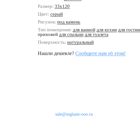
Размер:
33x120
Цвет:
серый
Рисунок:
под камень
Тип помещения:
для ванной
для кухни
для гости
прихожей
для спальни
для туалета
Поверхность:
натуральный
Нашли дешевле?
Сообщите нам об этом!
Наши контакты
8 (800) 333-46-24
Бесплатно по России
sale@soglasie-ooo.ru
г. Москва, Нахимовский пр-т д. 32