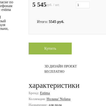
ласие по
5 545
руб. / шт.
лефонам
 estima
И
ерый
Итого:
5545
руб.
 для
альни,
Купить
3D ДИЗАЙН ПРОЕКТ
БЕСПЛАТНО
характеристики
Бренд:
Estima
Коллекция:
Нолана/ Nolana
Назначение:
для пола