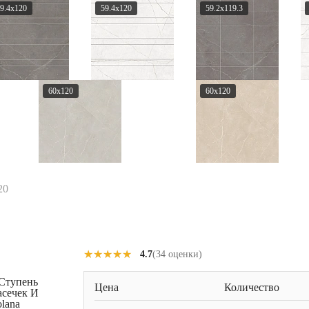
9.4x120
59.4x120
59.2x119.3
60x120
60x120
20
★★★★★
★★★★★
4.7
(34 оценки)
(Ступень
Цена
Количество
асечек И
lana