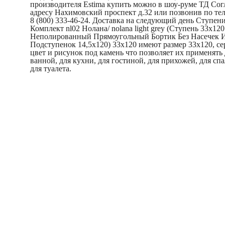
производителя Estima купить можно в шоу-руме ТД Сог
адресу Нахимовский проспект д.32 или позвонив по те
8 (800) 333-46-24. Доставка на следующий день Ступени
Комплект nl02 Нолана/ nolana light grey (Ступень 33x120
Неполированный Прямоугольный Бортик Без Насечек 
Подступенок 14,5x120) 33x120 имеют размер 33x120, с
цвет и рисунок под камень что позволяет их применять
ванной, для кухни, для гостиной, для прихожей, для сп
для туалета.