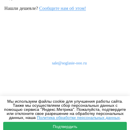
Нашли дешевле?
Сообщите нам об этом!
Наши контакты
8 (800) 333-46-24
Бесплатно по России
sale@soglasie-ooo.ru
г. Москва, Нахимовский пр-т д. 32
Оплата
Доставка
Мы используем файлы cookie для улучшения работы сайта.
Дизайнерам
Также мы осуществляем сбор персональных данных с
помощью сервиса “Яндекс.Метрика". Пожалуйста, подтвердите
или отклоните свое разрешение на обработку персональных
данных, наша
Политика обработки персональных данных
.
Подтвердить
2010-2026 - Все права защищены.