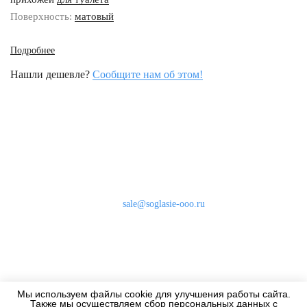
Поверхность:
матовый
Подробнее
Нашли дешевле?
Сообщите нам об этом!
Наши контакты
8 (800) 333-46-24
Бесплатно по России
sale@soglasie-ooo.ru
г. Москва, Нахимовский пр-т д. 32
Оплата
Доставка
Мы используем файлы cookie для улучшения работы сайта.
Дизайнерам
Также мы осуществляем сбор персональных данных с