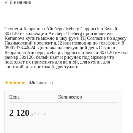
✓
В наличии
Ступени Керранова Айсберг/ iceberg Сappuccino Белый
30x120 из коллекции Айсберг/ Iceberg производителя
Kerranova купить можно в шоу-руме ТД Согласие по адресу
Нахимовский проспект д.32 или позвонив по телефонам 8
(800) 333-46-24. Доставка на следующий день Ступени
Керранова Айсберг/ iceberg Сappuccino Белый 30x120 имеют
размер 30x120, белый цвет и рисунок под мрамор что
позволяет их применять для ванной, для кухни, для
гостиной, для прихожей, для туалета.
★★★★★
★★★★★
4.5
(5 оценок)
Цена
Количество
2 120
руб. / шт.