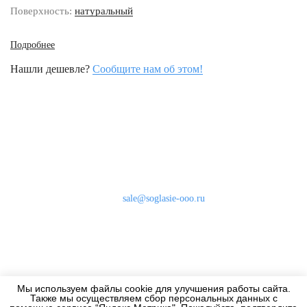
Поверхность:
натуральный
Подробнее
Нашли дешевле?
Сообщите нам об этом!
Наши контакты
8 (800) 333-46-24
Бесплатно по России
sale@soglasie-ooo.ru
г. Москва, Нахимовский пр-т д. 32
Оплата
Доставка
Мы используем файлы cookie для улучшения работы сайта.
Дизайнерам
Также мы осуществляем сбор персональных данных с