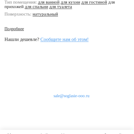
Тип помещения:
для ванной
для кухни
для гостиной
для
прихожей
для спальни
для туалета
Поверхность:
натуральный
Подробнее
Нашли дешевле?
Сообщите нам об этом!
Наши контакты
8 (800) 333-46-24
Бесплатно по России
sale@soglasie-ooo.ru
г. Москва, Нахимовский пр-т д. 32
Оплата
Доставка