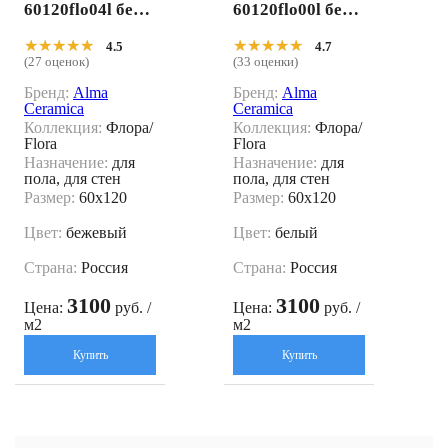
60120flo04l беже
60120flo00l белы
вый 60x120
й 60x120
★★★★★
★★★★★
★★★★★
★★★★★
4.5
4.7
(27 оценок)
(33 оценки)
Бренд:
Alma
Бренд:
Alma
Ceramica
Ceramica
Коллекция:
Флора/
Коллекция:
Флора/
Flora
Flora
Назначение:
для
Назначение:
для
пола, для стен
пола, для стен
Размер:
60x120
Размер:
60x120
Цвет:
бежевый
Цвет:
белый
Страна:
Россия
Страна:
Россия
3100
3100
Цена:
руб. /
Цена:
руб. /
м2
м2
Купить
Купить