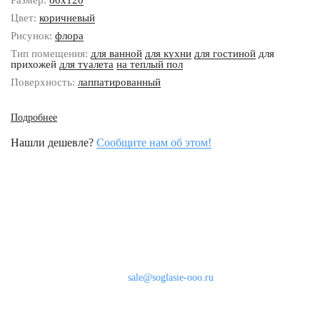
Размер:
60x120
Цвет:
коричневый
Рисунок:
флора
Тип помещения:
для ванной
для кухни
для гостиной
для
прихожей
для туалета
на теплый пол
Поверхность:
лаппатированный
Подробнее
Нашли дешевле?
Сообщите нам об этом!
Наши контакты
8 (800) 333-46-24
Бесплатно по России
sale@soglasie-ooo.ru
г. Москва, Нахимовский пр-т д. 32