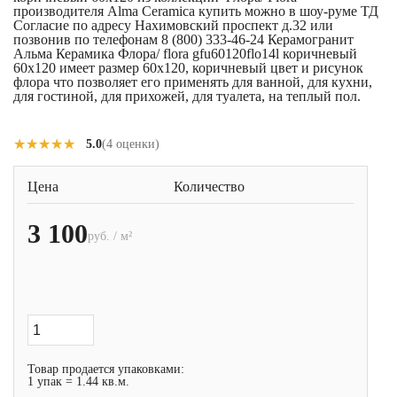
производителя Alma Ceramica купить можно в шоу-руме ТД
Согласие по адресу Нахимовский проспект д.32 или
позвонив по телефонам 8 (800) 333-46-24 Керамогранит
Альма Керамика Флора/ flora gfu60120flo14l коричневый
60x120 имеет размер 60x120, коричневый цвет и рисунок
флора что позволяет его применять для ванной, для кухни,
для гостиной, для прихожей, для туалета, на теплый пол.
★★★★★
★★★★★
5.0
(4 оценки)
Цена
Количество
3 100
руб. / м²
Товар продается упаковками:
1 упак = 1.44 кв.м.