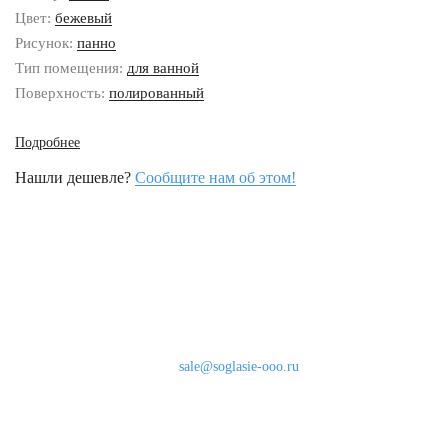
Цвет:
бежевый
Рисунок:
панно
Тип помещения:
для ванной
Поверхность:
полированный
Подробнее
Нашли дешевле?
Сообщите нам об этом!
Наши контакты
8 (800) 333-46-24
Бесплатно по России
sale@soglasie-ooo.ru
г. Москва, Нахимовский пр-т д. 32
Оплата