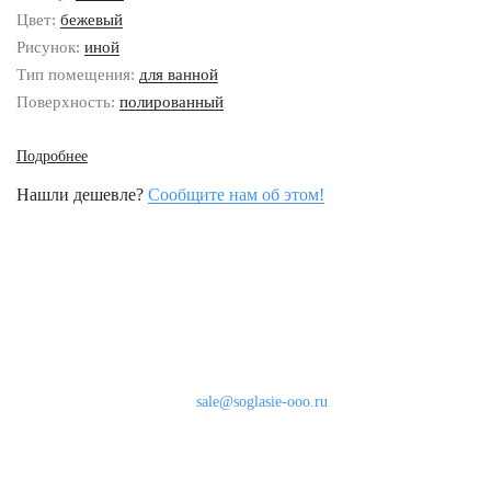
Цвет:
бежевый
Рисунок:
иной
Тип помещения:
для ванной
Поверхность:
полированный
Подробнее
Нашли дешевле?
Сообщите нам об этом!
Наши контакты
8 (800) 333-46-24
Бесплатно по России
sale@soglasie-ooo.ru
г. Москва, Нахимовский пр-т д. 32
Оплата