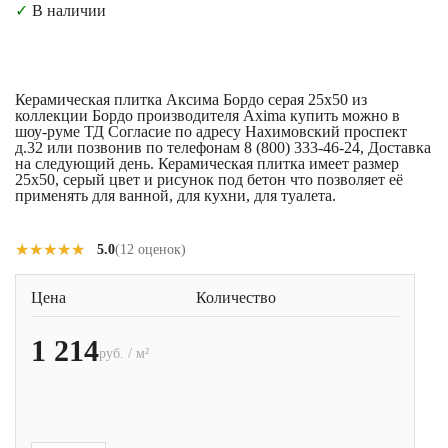
✓
В наличии
Керамическая плитка Аксима Бордо серая 25x50 из
коллекции Бордо производителя Axima купить можно в
шоу-руме ТД Согласие по адресу Нахимовский проспект
д.32 или позвонив по телефонам 8 (800) 333-46-24, Доставка
на следующий день. Керамическая плитка имеет размер
25x50, серый цвет и рисунок под бетон что позволяет её
применять для ванной, для кухни, для туалета.
★★★★★
★★★★★
5.0
(12 оценок)
Цена
Количество
1 214
руб. / м²