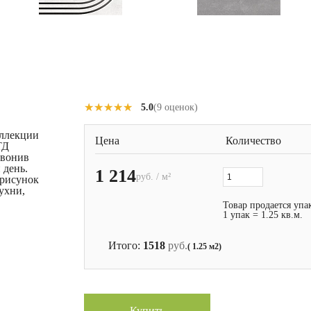
★★★★★
★★★★★
5.0
(9 оценок)
оллекции
Цена
Количество
ТД
звонив
 день.
1 214
руб. / м²
 рисунок
кухни,
Товар продается упа
1 упак = 1.25 кв.м.
Итого:
1518
руб.
( 1.25 м2)
Купить