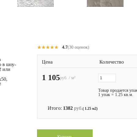
★★★★★
★★★★★
4.7
(30 оценок)
з
Цена
Количество
 в шоу-
2 или
1 105
руб. / м²
x50,
ё
Товар продается упа
1 упак = 1.25 кв.м.
Итого:
1382
руб.
( 1.25 м2)
Купить