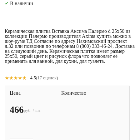
✓
В наличии
Керамическая плитка Вставка Аксима Палермо d 25x50 из
коллекции Палермо производителя Axima купить можно в
шоу-руме ТД Согласие по адресу Нахимовский проспект
д.32 или позвонив по телефонам 8 (800) 333-46-24, Доставка
на следующий день. Керамическая плитка имеет размер
25x50, серый цвет и рисунок флора что позволяет её
применять для ванной, для кухни, для туалета.
★★★★★
★★★★★
4.5
(17 оценок)
Цена
Количество
466
руб. / шт.