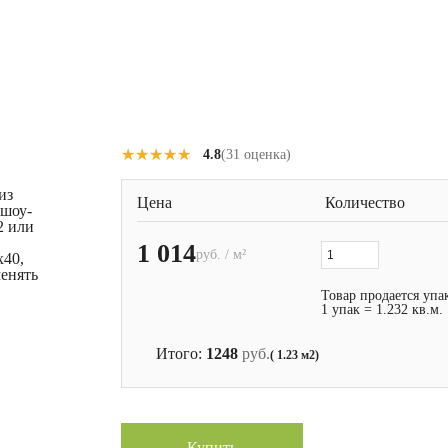
★★★★★
★★★★★
4.8
(31 оценка)
из
Цена
Количество
 шоу-
2 или
1 014
руб. / м²
x40,
менять
Товар продается упа
1 упак = 1.232 кв.м.
Итого:
1248
руб.
( 1.23 м2)
Купить