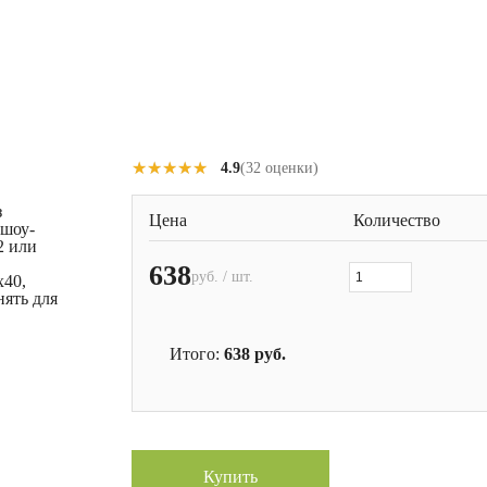
★★★★★
★★★★★
4.9
(32 оценки)
з
Цена
Количество
 шоу-
2 или
638
руб. / шт.
x40,
нять для
Итого:
638
руб.
Купить