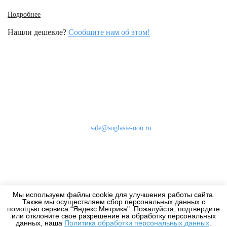
Подробнее
Нашли дешевле?
Сообщите нам об этом!
Наши контакты
8 (800) 333-46-24
Бесплатно по России
sale@soglasie-ooo.ru
г. Москва, Нахимовский пр-т д. 32
Оплата
Доставка
Мы используем файлы cookie для улучшения работы сайта.
Дизайнерам
Также мы осуществляем сбор персональных данных с
помощью сервиса “Яндекс.Метрика". Пожалуйста, подтвердите
или отклоните свое разрешение на обработку персональных
данных, наша
Политика обработки персональных данных
.