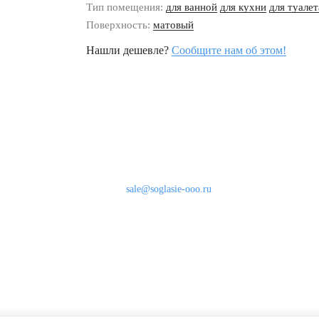
Тип помещения:
для ванной
для кухни
для туалет
Поверхность:
матовый
Нашли дешевле?
Сообщите нам об этом!
Наши контакты
8 (800) 333-46-24
Бесплатно по России
sale@soglasie-ooo.ru
г. Москва, Нахимовский пр-т д. 32