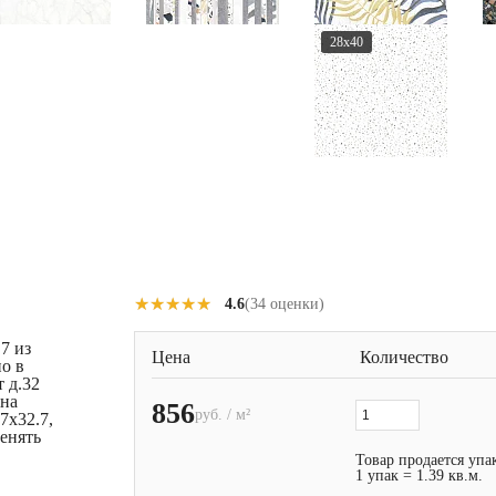
28x40
★★★★★
★★★★★
4.6
(34 оценки)
7 из
Цена
Количество
о в
 д.32
 на
856
руб. / м²
7x32.7,
менять
Товар продается упа
1 упак = 1.39 кв.м.