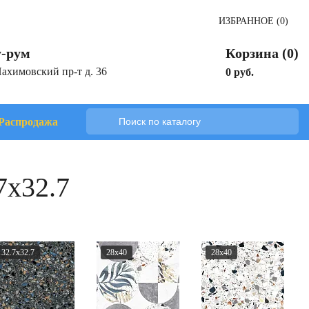
ИЗБРАННОЕ (0)
-рум
Корзина (0)
Нахимовский пр-т д. 36
0 руб.
Распродажа
7x32.7
32.7x32.7
28x40
28x40