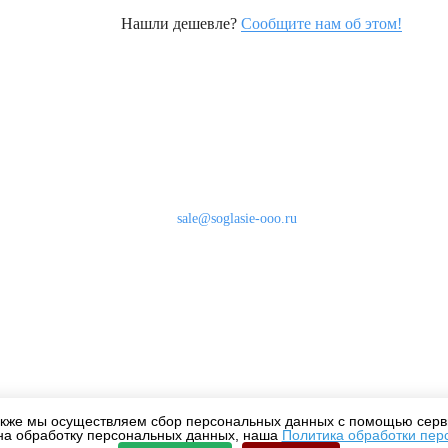
Нашли дешевле?
Сообщите нам об этом!
Наши контакты
8 (800) 333-46-24
Бесплатно по России
sale@soglasie-ooo.ru
г. Москва, Нахимовский пр-т д. 32
кже мы осуществляем сбор персональных данных с помощью серви
на обработку персональных данных, наша
Политика обработки пер