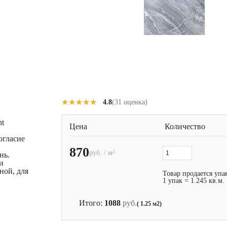
★★★★★
★★★★★
4.8
(31 оценка)
ht
Цена
Количество
огласие
870
руб. / м²
нь.
и
ной, для
Товар продается упа
1 упак = 1.245 кв.м.
Итого:
1088
руб.
( 1.25 м2)