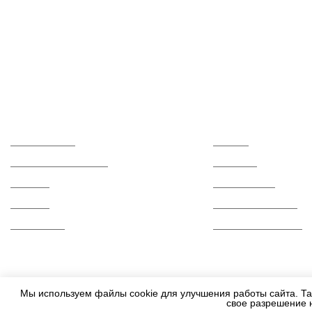
Каталог
О компании
Керамогранит
Отзывы
Керамическая плитка
Контакты
Мозаика
Сертификаты
Ступени
Вопросы и ответы
Распродажа
Гарантии и возврат
Мы используем файлы cookie для улучшения работы сайта. Та
свое разрешение 