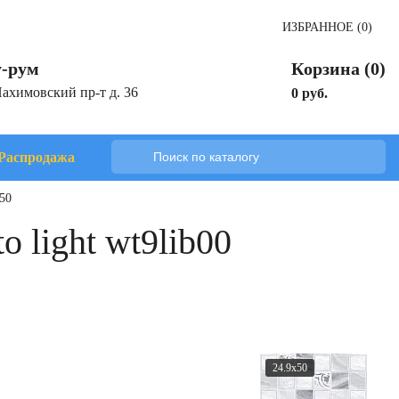
ИЗБРАННОЕ (0)
-рум
Корзина (0)
Нахимовский пр-т д. 36
0 руб.
Распродажа
x50
o light wt9lib00
24.9x50