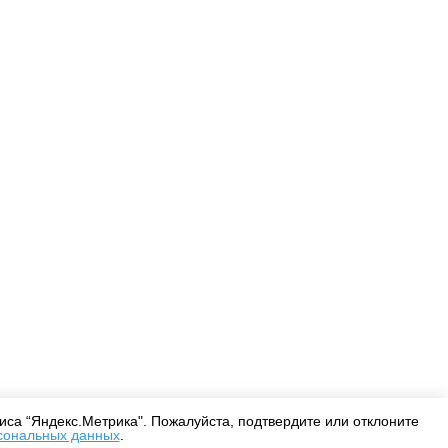
Оплата
Доставка
Дизайнерам
са “Яндекс.Метрика". Пожалуйста, подтвердите или отклоните
сональных данных
.