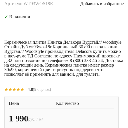
Артикул: WT93WOS18R
Добавить в избранное
✓
В наличии
Керамическая плитка Плитка Делакора Вудстайл/ woodstyle
Страйп Дуб wt93wos18r Коричневый 30x90 из коллекции
Вудстайл/ Woodstyle производителя Delacora купить можно
в шоу-руме ТД Согласие по адресу Нахимовский проспект
д.32 или позвонив по телефонам 8 (800) 333-46-24, Доставка
на следующий день. Керамическая плитка имеет размер
30x90, коричневый цвет и рисунок под дерево что
позволяет её применять для ванной, для туалета.
★★★★★
★★★★★
4.8
(9 оценок)
Цена
Количество
1 990
руб. / м²