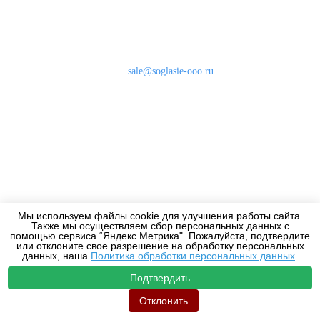
Наши контакты
8 (800) 333-46-24
Бесплатно по России
sale@soglasie-ooo.ru
г. Москва, Нахимовский пр-т д. 32
Оплата
Доставка
Дизайнерам
Мы используем файлы cookie для улучшения работы сайта.
Также мы осуществляем сбор персональных данных с
2010-2026 - Все права защищены.
помощью сервиса “Яндекс.Метрика". Пожалуйста, подтвердите
или отклоните свое разрешение на обработку персональных
данных, наша
Политика обработки персональных данных
.
Подтвердить
Отклонить