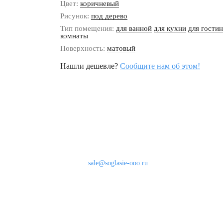
Цвет:
коричневый
Рисунок:
под дерево
Тип помещения:
для ванной
для кухни
для гости
комнаты
Поверхность:
матовый
Нашли дешевле?
Сообщите нам об этом!
Наши контакты
8 (800) 333-46-24
Бесплатно по России
sale@soglasie-ooo.ru
г. Москва, Нахимовский пр-т д. 32