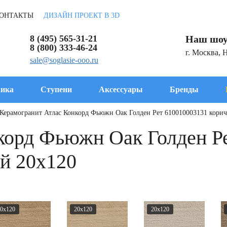
ОНТАКТЫ
ДИЗАЙН ПРОЕКТ В 3D
8 (495) 565-31-21
Наш шоу
8 (800) 333-46-24
г. Москва, 
sale@soglasie-ooo.ru
ика
Ступени
Аксессуары
Бренды
Керамогранит Атлас Конкорд Фьюжн Оак Голден Рет 610010003131 кори
корд Фьюжн Оак Голден Р
й 20x120
0x120
20x120
20x120