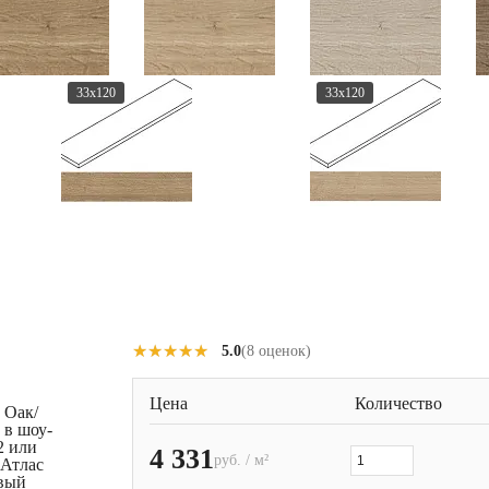
33x120
33x120
★★★★★
★★★★★
5.0
(8 оценок)
Цена
Количество
 Оак/
 в шоу-
2 или
4 331
руб. / м²
 Атлас
евый