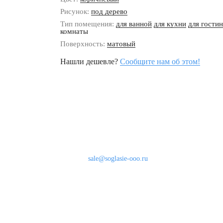
Рисунок:
под дерево
Тип помещения:
для ванной
для кухни
для гости
комнаты
Поверхность:
матовый
Нашли дешевле?
Сообщите нам об этом!
Наши контакты
8 (800) 333-46-24
Бесплатно по России
sale@soglasie-ooo.ru
г. Москва, Нахимовский пр-т д. 32