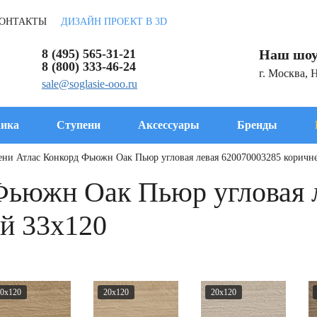
ОНТАКТЫ
ДИЗАЙН ПРОЕКТ В 3D
8 (495) 565-31-21
Наш шоу
8 (800) 333-46-24
г. Москва, 
sale@soglasie-ooo.ru
ика
Ступени
Аксессуары
Бренды
ени Атлас Конкорд Фьюжн Оак Пьюр угловая левая 620070003285 коричн
Фьюжн Оак Пьюр угловая 
й 33x120
0x120
20x120
20x120