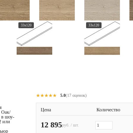
33x120
33x120
★★★★★
★★★★★
5.0
(17 оценок)
я
Цена
Количество
 Оак/
 в шоу-
2 или
12 895
руб. / шт.
Пьюр