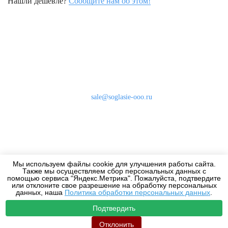
Нашли дешевле?
Сообщите нам об этом!
Наши контакты
8 (800) 333-46-24
Бесплатно по России
sale@soglasie-ooo.ru
г. Москва, Нахимовский пр-т д. 32
Оплата
Доставка
Мы используем файлы cookie для улучшения работы сайта.
Дизайнерам
Также мы осуществляем сбор персональных данных с
помощью сервиса “Яндекс.Метрика". Пожалуйста, подтвердите
или отклоните свое разрешение на обработку персональных
данных, наша
Политика обработки персональных данных
.
Подтвердить
2010-2026 - Все права защищены.
Отклонить