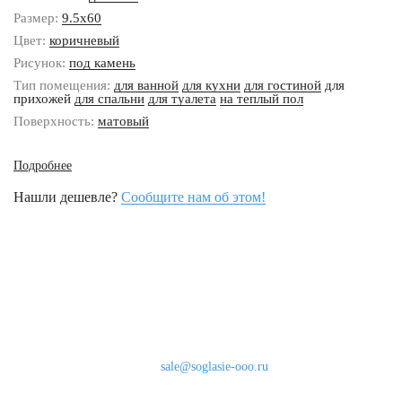
Размер:
9.5x60
Цвет:
коричневый
Рисунок:
под камень
Тип помещения:
для ванной
для кухни
для гостиной
для
прихожей
для спальни
для туалета
на теплый пол
Поверхность:
матовый
Подробнее
Нашли дешевле?
Сообщите нам об этом!
Наши контакты
8 (800) 333-46-24
Бесплатно по России
sale@soglasie-ooo.ru
г. Москва, Нахимовский пр-т д. 32