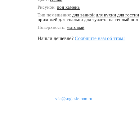
Рисунок:
под камень
Тип помещения:
для ванной
для кухни
для гости
прихожей
для спальни
для туалета
на теплый пол
Поверхность:
матовый
Нашли дешевле?
Сообщите нам об этом!
Наши контакты
8 (800) 333-46-24
Бесплатно по России
sale@soglasie-ooo.ru
г. Москва, Нахимовский пр-т д. 32