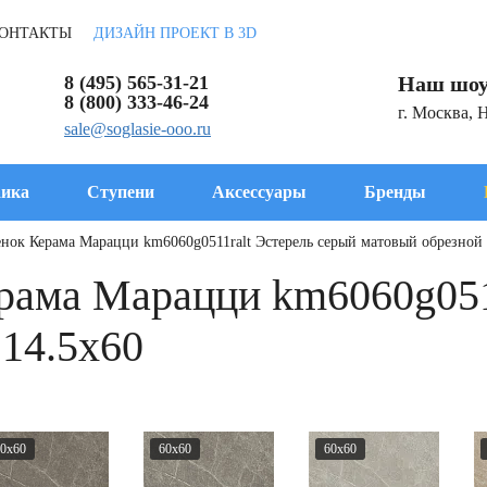
ОНТАКТЫ
ДИЗАЙН ПРОЕКТ В 3D
8 (495) 565-31-21
Наш шоу
8 (800) 333-46-24
г. Москва, 
sale@soglasie-ooo.ru
ика
Ступени
Аксессуары
Бренды
нок Керама Марацци km6060g0511ralt Эстерель серый матовый обрезной 
рама Марацци km6060g051
 14.5x60
0x60
60x60
60x60