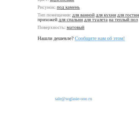
Рисунок:
под камень
Тип помещения:
для ванной
для кухни
для гости
прихожей
для спальни
для туалета
на теплый пол
Поверхность:
матовый
Нашли дешевле?
Сообщите нам об этом!
Наши контакты
8 (800) 333-46-24
Бесплатно по России
sale@soglasie-ooo.ru
г. Москва, Нахимовский пр-т д. 32