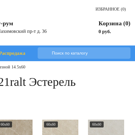
ИЗБРАННОЕ (0)
-рум
Корзина (0)
Нахимовский пр-т д. 36
0 руб.
Распродажа
езной 14.5x60
1ralt Эстерель
60x60
60x60
60x60