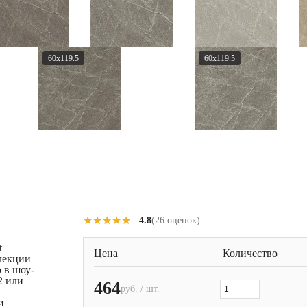
60x119.5
60x119.5
★★★★★
★★★★★
4.8
(26 оценок)
t
Цена
Количество
лекции
 в шоу-
2 или
464
руб. / шт.
и