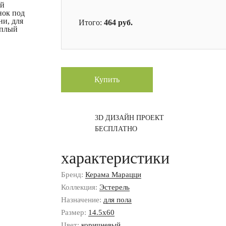
ой
нок под
ни, для
Итого:
464
руб.
еплый
Купить
3D ДИЗАЙН ПРОЕКТ
БЕСПЛАТНО
характеристики
Бренд:
Керама Марацци
Коллекция:
Эстерель
Назначение:
для пола
Размер:
14.5x60
Цвет:
коричневый