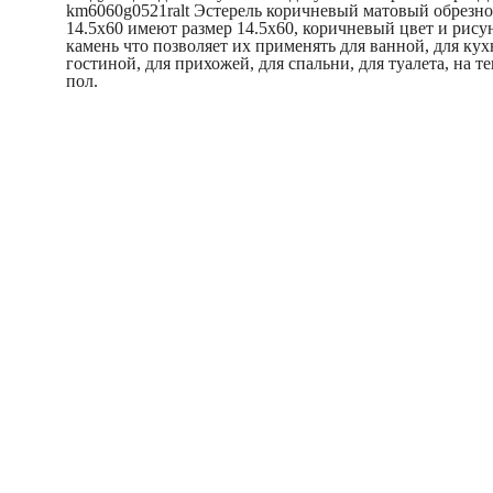
km6060g0521ralt Эстерель коричневый матовый обрезн
14.5x60 имеют размер 14.5x60, коричневый цвет и рису
камень что позволяет их применять для ванной, для кух
гостиной, для прихожей, для спальни, для туалета, на т
пол.