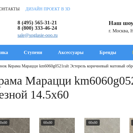
ОНТАКТЫ
ДИЗАЙН ПРОЕКТ В 3D
8 (495) 565-31-21
Наш шоу
8 (800) 333-46-24
г. Москва, 
sale@soglasie-ooo.ru
ика
Ступени
Аксессуары
Бренды
нок Керама Марацци km6060g0521ralt Эстерель коричневый матовый обр
рама Марацци km6060g052
езной 14.5x60
0x60
60x60
60x60