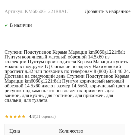
Артикул: KM6060G1221R8ALT
Добавить в избранное
✓
В наличии
Ступени Подступенок Керама Марацци km6060g1221r8alt
Пунтум коричневый матовый обрезной 14.5x60 из
коллекции Пунтум производителя Керама Марацци купить
можно в шоу-руме ТД Согласие по адресу Нахимовский
проспект д.32 или позвонив по телефонам 8 (800) 333-46-24.
Доставка на следующий день Ступени Подступенок Керама
Марацци km6060g1221r8alt Пунтум коричневый матовый
обрезной 14.5x60 имеют размер 14.5x60, коричневый цвет и
рисунок под камень что позволяет их применять для
ванной, для кухни, для гостиной, для прихожей, для
спальни, для туалета.
★★★★★
★★★★★
4.8
(31 оценка)
Цена
Количество