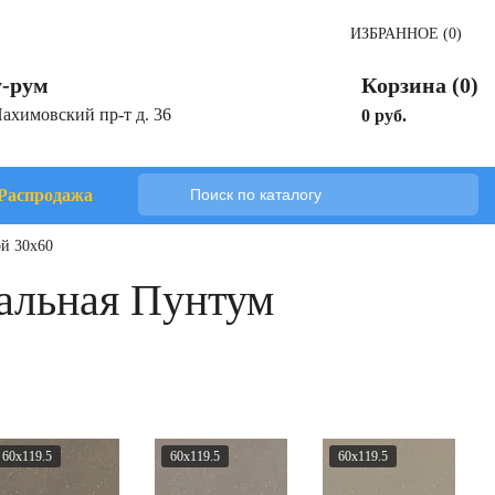
ИЗБРАННОЕ (0)
-рум
Корзина (0)
Нахимовский пр-т д. 36
0 руб.
Распродажа
й 30x60
альная Пунтум
60x119.5
60x119.5
60x119.5