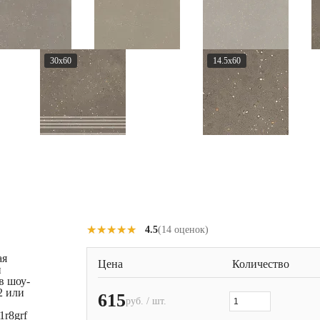
30x60
14.5x60
★★★★★
★★★★★
4.5
(14 оценок)
ая
Цена
Количество
и
в шоу-
2 или
615
руб. / шт.
r8grf