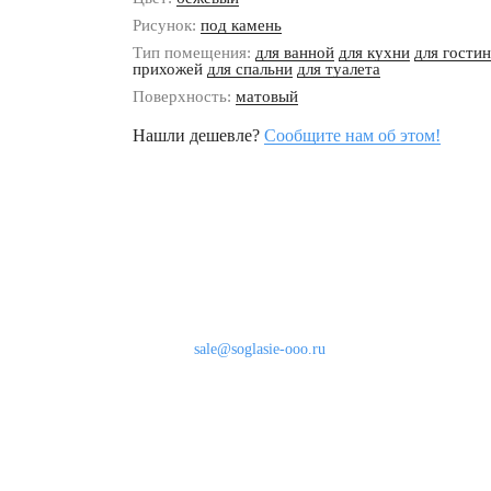
Рисунок:
под камень
Тип помещения:
для ванной
для кухни
для гости
прихожей
для спальни
для туалета
Поверхность:
матовый
Нашли дешевле?
Сообщите нам об этом!
Наши контакты
8 (800) 333-46-24
Бесплатно по России
sale@soglasie-ooo.ru
г. Москва, Нахимовский пр-т д. 32