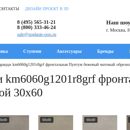
ОНТАКТЫ
ДИЗАЙН ПРОЕКТ В 3D
8 (495) 565-31-21
Наш шоу
8 (800) 333-46-24
г. Москва, 
sale@soglasie-ooo.ru
ика
Ступени
Аксессуары
Бренды
рацци km6060g1201r8grf фронтальная Пунтум бежевый матовый обрезно
 km6060g1201r8grf фронт
ой 30x60
0x60
60x60
60x60