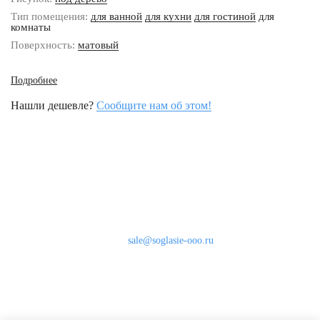
Тип помещения:
для ванной
для кухни
для гостиной
для
комнаты
Поверхность:
матовый
Подробнее
Нашли дешевле?
Сообщите нам об этом!
Наши контакты
8 (800) 333-46-24
Бесплатно по России
sale@soglasie-ooo.ru
г. Москва, Нахимовский пр-т д. 32
Оплата
Доставка