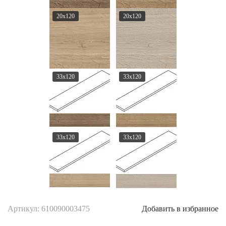
20x120
20x120
33x120
33x120
33x120
33x120
Артикул: 610090003475
Добавить в избранное