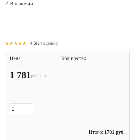
✓
В наличии
★★★★★
★★★★★
4.5
(24 оценки)
Цена
Количество
1 781
руб. / шт.
Итого:
1781
руб.