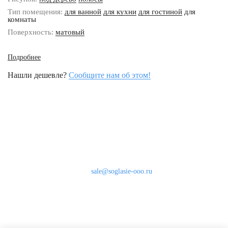
Тип помещения:
для ванной
для кухни
для гостиной
для
комнаты
Поверхность:
матовый
Подробнее
Нашли дешевле?
Сообщите нам об этом!
Наши контакты
8 (800) 333-46-24
Бесплатно по России
sale@soglasie-ooo.ru
г. Москва, Нахимовский пр-т д. 32
Оплата
Доставка