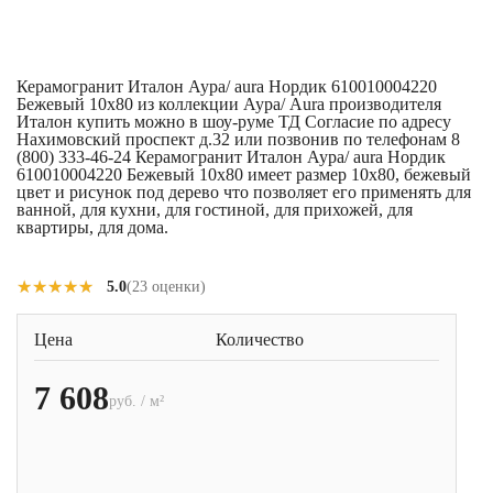
Керамогранит Италон Аура/ aura Нордик 610010004220
Бежевый 10x80 из коллекции Аура/ Aura производителя
Италон купить можно в шоу-руме ТД Согласие по адресу
Нахимовский проспект д.32 или позвонив по телефонам 8
(800) 333-46-24 Керамогранит Италон Аура/ aura Нордик
610010004220 Бежевый 10x80 имеет размер 10x80, бежевый
цвет и рисунок под дерево что позволяет его применять для
ванной, для кухни, для гостиной, для прихожей, для
квартиры, для дома.
★★★★★
★★★★★
5.0
(23 оценки)
Цена
Количество
7 608
руб. / м²