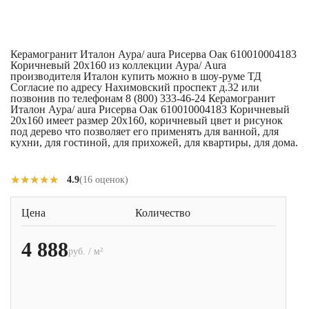
Керамогранит Италон Аура/ aura Рисерва Оак 610010004183
Коричневый 20x160 из коллекции Аура/ Aura
производителя Италон купить можно в шоу-руме ТД
Согласие по адресу Нахимовский проспект д.32 или
позвонив по телефонам 8 (800) 333-46-24 Керамогранит
Италон Аура/ aura Рисерва Оак 610010004183 Коричневый
20x160 имеет размер 20x160, коричневый цвет и рисунок
под дерево что позволяет его применять для ванной, для
кухни, для гостиной, для прихожей, для квартиры, для дома.
★★★★★
★★★★★
4.9
(16 оценок)
Цена
Количество
4 888
руб. / м²