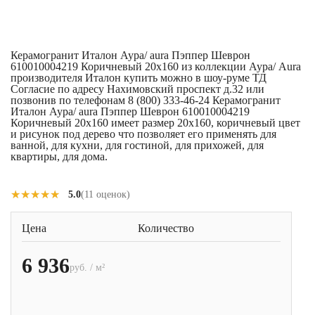
Керамогранит Италон Аура/ aura Пэппер Шеврон
610010004219 Коричневый 20x160 из коллекции Аура/ Aura
производителя Италон купить можно в шоу-руме ТД
Согласие по адресу Нахимовский проспект д.32 или
позвонив по телефонам 8 (800) 333-46-24 Керамогранит
Италон Аура/ aura Пэппер Шеврон 610010004219
Коричневый 20x160 имеет размер 20x160, коричневый цвет
и рисунок под дерево что позволяет его применять для
ванной, для кухни, для гостиной, для прихожей, для
квартиры, для дома.
★★★★★
★★★★★
5.0
(11 оценок)
Цена
Количество
6 936
руб. / м²