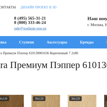
ОНТАКТЫ
ДИЗАЙН ПРОЕКТ В 3D
8 (495) 565-31-21
Наш шоу
8 (800) 333-46-24
г. Москва, 
sale@soglasie-ooo.ru
ика
Ступени
Аксессуары
Бренды
ra Премиум Пэппер 610130001636 Коричневый 7.2x80
ura Премиум Пэппер 6101
0x120
30x120
30x120