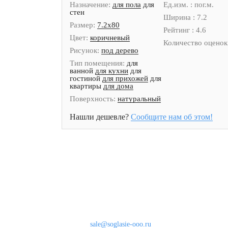
Назначение:
для пола
для
Ед.изм. : пог.м.
стен
Ширина : 7.2
Размер:
7.2x80
Рейтинг : 4.6
Цвет:
коричневый
Количество оценок 
Рисунок:
под дерево
Тип помещения:
для
ванной
для кухни
для
гостиной
для прихожей
для
квартиры
для дома
Поверхность:
натуральный
Нашли дешевле?
Сообщите нам об этом!
Наши контакты
8 (800) 333-46-24
Бесплатно по России
sale@soglasie-ooo.ru