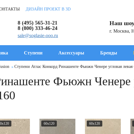
ОНТАКТЫ
ДИЗАЙН ПРОЕКТ В 3D
8 (495) 565-31-21
Наш шоу
8 (800) 333-46-24
г. Москва, 
sale@soglasie-ooo.ru
ика
Ступени
Аксессуары
Бренды
usion
Ступени Атлас Конкорд Ринашенте Фьюжн Ченере угловая левая 
Ринашенте Фьюжн Ченере у
160
0x120
60x120
60x120