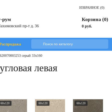
ИЗБРАННОЕ (0)
-рум
Корзина (0)
Нахимовский пр-т д. 36
0 руб.
Распродажа
620070003253 серый 33x160
гловая левая
60x120
60x120
60x120