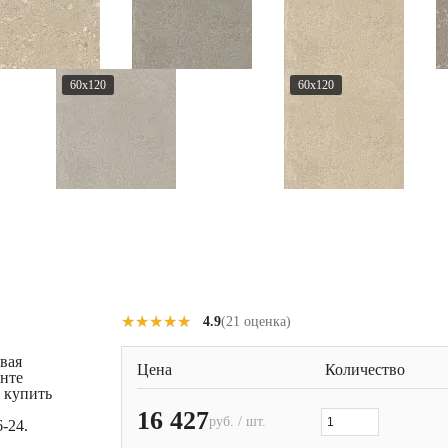
60x120
60x120
★★★★★
★★★★★
4.9
(21 оценка)
вая
Цена
Количество
енте
 купить
16 427
руб. / шт.
-24.