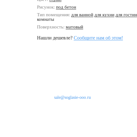
Рисунок:
под бетон
Тип помещения:
для ванной
для кухни
для гости
комнаты
Поверхность:
матовый
Нашли дешевле?
Сообщите нам об этом!
Наши контакты
8 (800) 333-46-24
Бесплатно по России
sale@soglasie-ooo.ru
г. Москва, Нахимовский пр-т д. 32