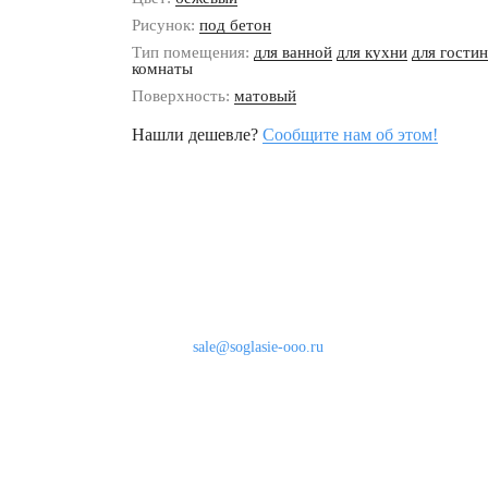
Рисунок:
под бетон
Тип помещения:
для ванной
для кухни
для гости
комнаты
Поверхность:
матовый
Нашли дешевле?
Сообщите нам об этом!
Наши контакты
8 (800) 333-46-24
Бесплатно по России
sale@soglasie-ooo.ru
г. Москва, Нахимовский пр-т д. 32