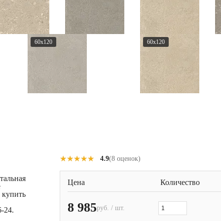
60x120
60x120
★★★★★
★★★★★
4.9
(8 оценок)
тальная
Цена
Количество
е
 купить
8 985
руб. / шт.
-24.