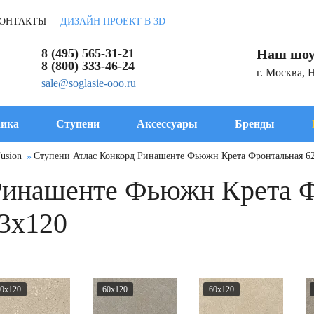
ОНТАКТЫ
ДИЗАЙН ПРОЕКТ В 3D
8 (495) 565-31-21
Наш шоу
8 (800) 333-46-24
г. Москва, 
sale@soglasie-ooo.ru
ика
Ступени
Аксессуары
Бренды
usion
Ступени Атлас Конкорд Ринашенте Фьюжн Крета Фронтальная 6
Ринашенте Фьюжн Крета 
3x120
0x120
60x120
60x120