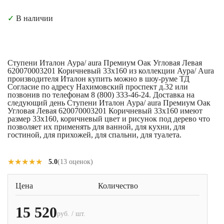
✓
В наличии
Ступени Италон Аура/ aura Премиум Оак Угловая Левая
620070003201 Коричневый 33x160 из коллекции Аура/ Aura
производителя Италон купить можно в шоу-руме ТД
Согласие по адресу Нахимовский проспект д.32 или
позвонив по телефонам 8 (800) 333-46-24. Доставка на
следующий день Ступени Италон Аура/ aura Премиум Оак
Угловая Левая 620070003201 Коричневый 33x160 имеют
размер 33x160, коричневый цвет и рисунок под дерево что
позволяет их применять для ванной, для кухни, для
гостиной, для прихожей, для спальни, для туалета.
★★★★★
★★★★★
5.0
(13 оценок)
Цена
Количество
15 520
руб. / шт.