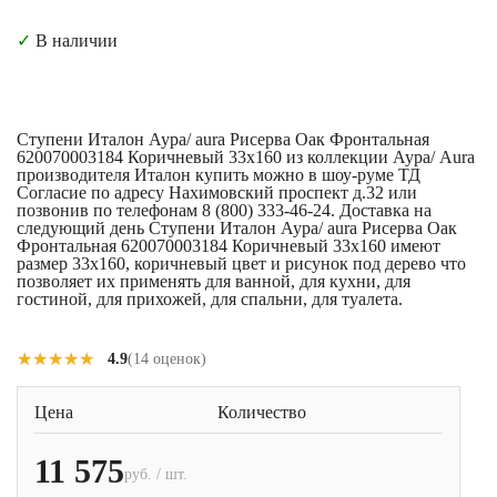
✓
В наличии
Ступени Италон Аура/ aura Рисерва Оак Фронтальная
620070003184 Коричневый 33x160 из коллекции Аура/ Aura
производителя Италон купить можно в шоу-руме ТД
Согласие по адресу Нахимовский проспект д.32 или
позвонив по телефонам 8 (800) 333-46-24. Доставка на
следующий день Ступени Италон Аура/ aura Рисерва Оак
Фронтальная 620070003184 Коричневый 33x160 имеют
размер 33x160, коричневый цвет и рисунок под дерево что
позволяет их применять для ванной, для кухни, для
гостиной, для прихожей, для спальни, для туалета.
★★★★★
★★★★★
4.9
(14 оценок)
Цена
Количество
11 575
руб. / шт.